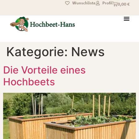
Wunschliste
Profil
0,00
€
Kategorie:
News
Die Vorteile eines
Hochbeets