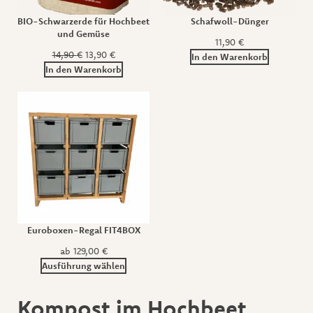
BIO-Schwarzerde für Hochbeet
Schafwoll-Dünger
und Gemüse
11,90
€
14,90
€
13,90
€
In den Warenkorb
In den Warenkorb
Euroboxen-Regal FIT4BOX
ab
129,00
€
Ausführung wählen
Kompost im Hochbeet