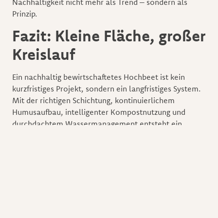
Nachhaltigkeit nicht mehr als Trend – sondern als
Prinzip.
Fazit: Kleine Fläche, großer
Kreislauf
Ein nachhaltig bewirtschaftetes Hochbeet ist kein
kurzfristiges Projekt, sondern ein langfristiges System.
Mit der richtigen Schichtung, kontinuierlichem
Humusaufbau, intelligenter Kompostnutzung und
durchdachtem Wassermanagement entsteht ein
stabiles Mini-Ökosystem.
Und genau das macht den Unterschied:
Nicht nur ernten – sondern aufbauen.
Teilen: