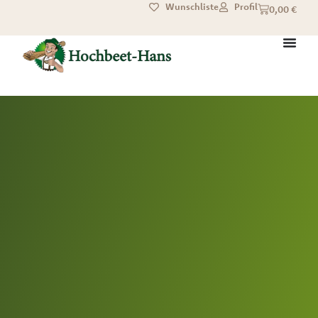
Wunschliste
Profil
0,00
€