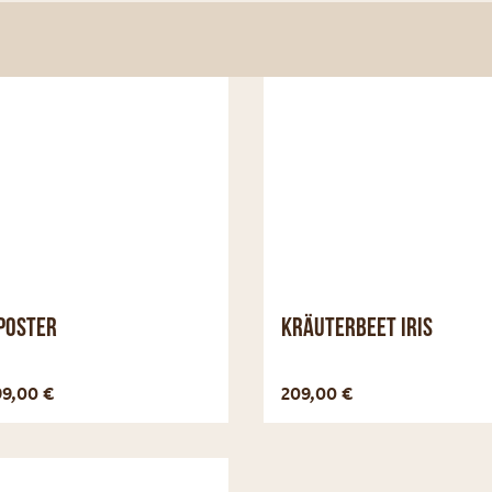
poster
Kräuterbeet Iris
Optionen anzeigen
Optionen a
99,00
€
209,00
€