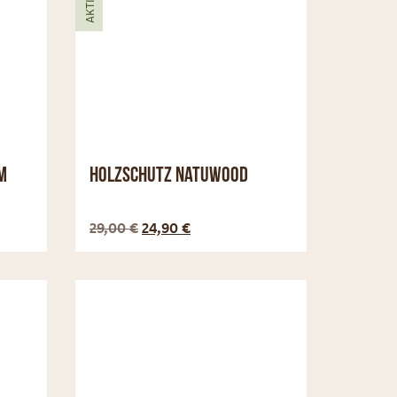
AKTION
m
Holzschutz NatuWood
nzeigen
Optionen anzeigen
29,00
€
24,90
€