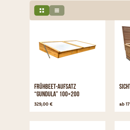
Frühbeet-Aufsatz
Sich
“Gundula” 100×200
Optionen anzeigen
329,00
€
ab
1