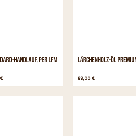
dard-Handlauf, per lfm
Lärchenholz-Öl Premiu
Optionen anzeigen
Optionen a
€
89,00
€