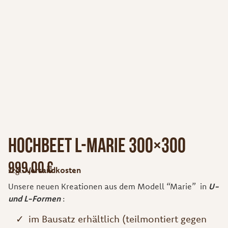
Hochbeet L-Marie 300×300
999,00
€
zzgl.
Versandkosten
Unsere neuen Kreationen aus dem Modell “Marie” in
U-
und L-Formen
:
im Bausatz erhältlich (teilmontiert gegen