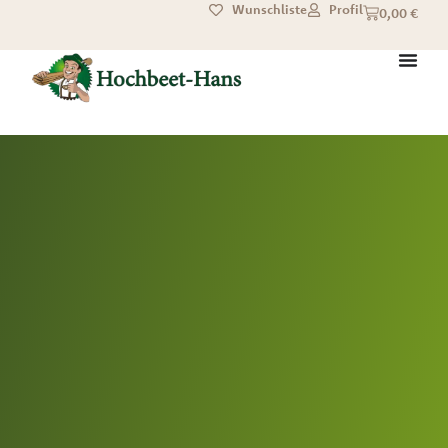
Wunschliste
Profil
0,00
€