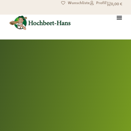
Wunschliste
Profil
0,00
€