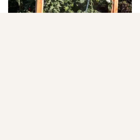
Direkt in den Garten
Wir bei “Hochbeet Hans” produzieren, verarbeiten
und liefern – alles aus einer Hand. Wir verzichten auf
Zwischenhändler und liefern Ihr Hochbeet
umweltfreundlich direkt zu Ihnen nach Hause. So
profitieren Sie nicht nur von einem fairen Preis,
sondern auch von einem persönlichen Service und
individueller Beratung.