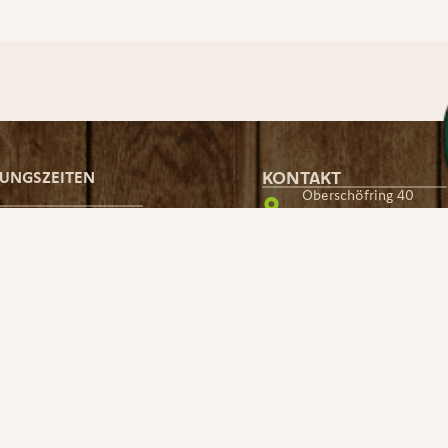
KONTAKT
UNGSZEITEN
Oberschöfring 40
4502 St. Marien | AUS
G - FREITAG
+ 43 7227 8185-0
- 12.00 Uhr
- 17.00 Uhr
derkannsder@hochbee
kltagen/Fenstertagen geschlossen!
Vertrag widerrufen
tigung der Muster-Hochbeete vor Ort ab
bis Ende November möglich.