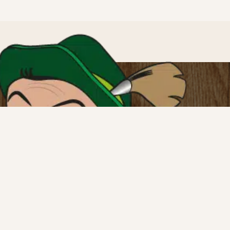
TRIA
t-hans.de