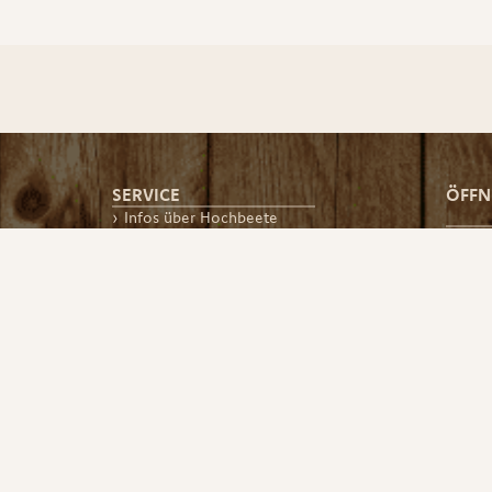
SERVICE
ÖFFN
Infos über Hochbeete
Alle Beiträge
MONTA
Aufbauanleitung
08.00 
Versand und Zahlung
13.30 
Kontakt
An Zwic
AGB
Besich
Datenschutz
März 
Impressum
Widerrufsbelehrung