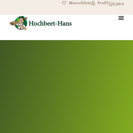
Wunschliste
Profil
0,00
€