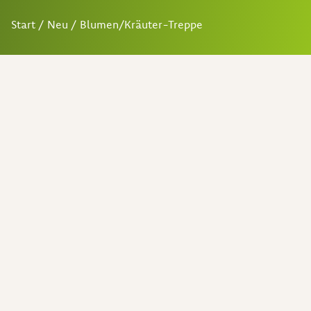
Start
/
Neu
/ Blumen/Kräuter-Treppe