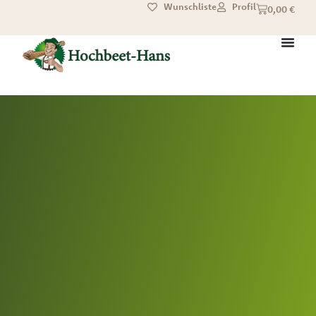
Wunschliste
Profil
0,00
€