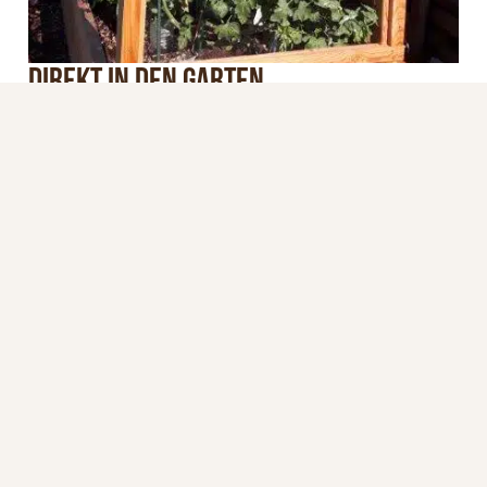
Direkt in den Garten
Wir bei “Hochbeet Hans” produzieren, verarbeiten
und liefern – alles aus einer Hand. Wir verzichten auf
Zwischenhändler und liefern Ihr Hochbeet
umweltfreundlich direkt zu Ihnen nach Hause. So
profitieren Sie nicht nur von einem fairen Preis,
sondern auch von einem persönlichen Service und
individueller Beratung.