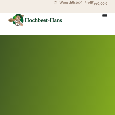
Wunschliste
Profil
0,00
€