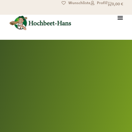
Wunschliste
Profil
0,00
€