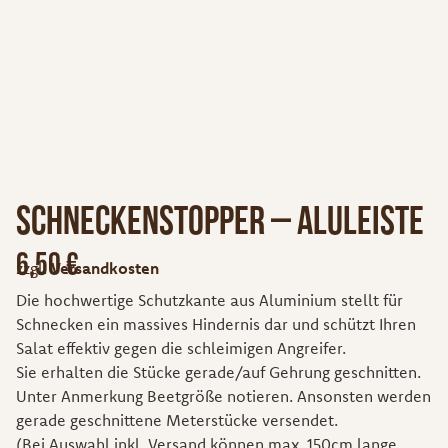
Schneckenstopper – Aluleiste
6,50
€
zzgl.
Versandkosten
Die hochwertige Schutzkante aus Aluminium stellt für
Schnecken ein massives Hindernis dar und schützt Ihren
Salat effektiv gegen die schleimigen Angreifer.
Sie erhalten die Stücke gerade/auf Gehrung geschnitten.
Unter Anmerkung Beetgröße notieren. Ansonsten werden
gerade geschnittene Meterstücke versendet.
(Bei Auswahl inkl. Versand können max. 150cm lange