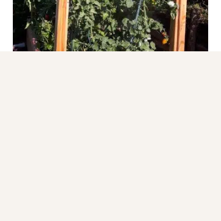
Direkt in den Garten
Wir bei “Hochbeet Hans” produzieren, verarbeiten
und liefern – alles aus einer Hand. Wir verzichten auf
Zwischenhändler und liefern Ihr Hochbeet
umweltfreundlich direkt zu Ihnen nach Hause. So
profitieren Sie nicht nur von einem fairen Preis,
sondern auch von einem persönlichen Service und
individueller Beratung.