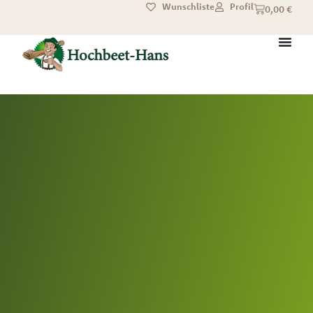
Wunschliste
Profil
0,00
€