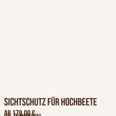
Sichtschutz für Hochbeete
ab
179,00
€
zzgl.
Versandkosten